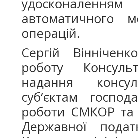
удосконален
автоматичного м
операцій.
Сергій Віннічен
роботу Консуль
надання консул
суб’єктам госпо
роботи СМКОР та 
Державної подат