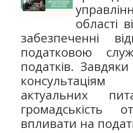
управлін
області в
забезпеченні ві
податковою слу
податків. Завдяки
консультаціям
актуальних пи
громадськість о
впливати на податк