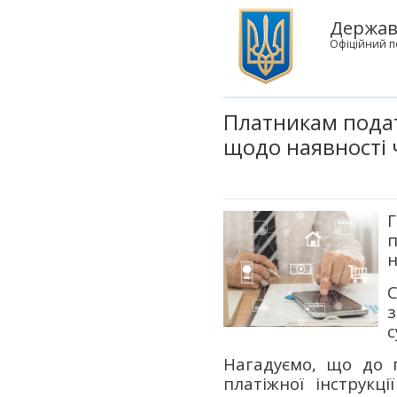
Державн
Офіційний п
Платникам подат
щодо наявності 
п
н
С
з
с
Нагадуємо, що до 
платіжної інструкц