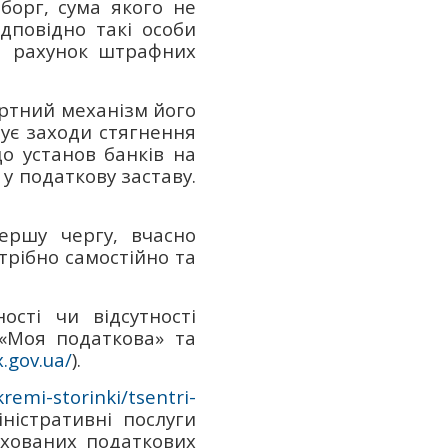
борг, сума якого не
дповідно такі особи
а рахунок штрафних
артний механізм його
вує заходи стягнення
до установ банків на
у податкову заставу.
ершу чергу, вчасно
трібно самостійно та
сті чи відсутності
«Моя податкова» та
x.gov.ua/
).
kremi-storinki/tsentri-
ністративні послуги
ахованих податкових