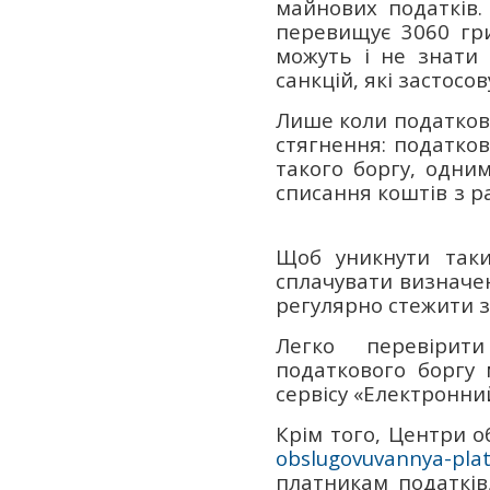
майнових податків.
перевищує 3060 гри
можуть і не знати
санкцій, які застосо
Лише коли податкови
стягнення: податков
такого боргу, одним
списання коштів з р
Щоб уникнути таки
сплачувати визначен
регулярно стежити з
Легко перевірити 
податкового боргу
сервісу «Електронний
Крім того, Центри о
obslugovuvannya-plat
платникам податків