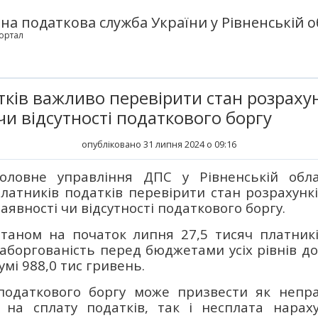
а податкова служба України у Рівненській о
ортал
ків важливо перевірити стан розраху
чи відсутності податкового боргу
опубліковано 31 липня 2024 о 09:16
Головне управління ДПС у Рівненській обла
латників податків перевірити стан розрахун
аявності чи відсутності податкового боргу.
таном на початок липня 27,5 тисяч платник
аборгованість перед бюджетами усіх рівнів до
умі 988,0 тис гривень.
податкового боргу може призвести як непр
ії на сплату податків, так і несплата нарах