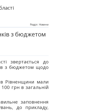
бласті
Розділ: Новини
нків з бюджетом
сті звертається до
ків з бюджетом щодо
ів Рівненщини мали
 100 грн в загальній
авильне заповнення
увань, до прикладу,