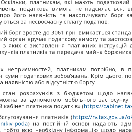
 Оскільки, платникам, які мають податковий 
вень, податкова вимога не надсилається, ві
 про його наявність та накопичувати борг з
вуються за несвоєчасну сплату податків.
й борг зросте до 3061 грн, вмикається станд
ий орган вручає податкову вимогу та застосо
 з яких є виставлення платіжних інструкцій 
ахунків платників та передача майна боржника 
х неприємностей, платникам потрібно, в п
і суми податкових зобов’язань. Крім цього, по
а наявністю або відсутністю боргу.
стан розрахунків з бюджетом щодо наявно
 можна за допомогою мобільного застосунку 
 кабінет платника податків» (
https://cabinet.ta
бслуговування платників (
https://rv.tax.gov.ua/o
nikiv-poda
) на постійній основі надають адмі
, тобто всю необхідну інформацію щодо нар