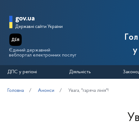
Перейти до основного вмісту
Головна сторінка Державної п
gov.ua
Державні сайти України
Го
у
Єдиний державний
вебпортал електронних послуг
ДПС у регіоні
Діяльність
Законо
Головна
Анонси
Увага, "гаряча лінія"!
Ув