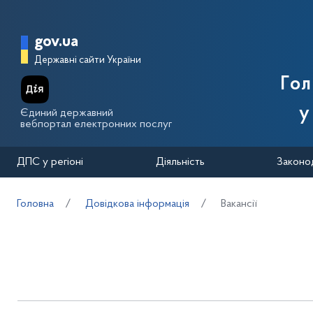
Перейти до основного вмісту
Головна сторінка Державної п
gov.ua
Державні сайти України
Го
у
Єдиний державний
вебпортал електронних послуг
ДПС у регіоні
Діяльність
Законо
Головна
Довідкова інформація
Вакансії