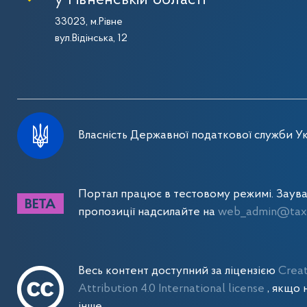
у Рівненській області
33023, м.Рівне
вул.Відінська, 12
Власність Державної податкової служби Ук
Портал працює в тестовому режимі. Заув
пропозиції надсилайте на
web_admin@tax.
Весь контент доступний за ліцензією
Crea
Attribution 4.0 International license
, якщо 
інше.