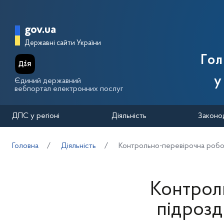
Перейти до основного вмісту
Головна сторінка Державної п
gov.ua
Державні сайти України
Го
у
Єдиний державний
вебпортал електронних послуг
ДПС у регіоні
Діяльність
Законо
Головна
Діяльність
Контрольно-перевірочна робот
Контрол
підрозд