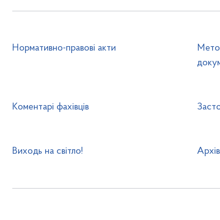
Нормативно-правові акти
Метод
доку
Коментарі фахівців
Заст
Виходь на світло!
Архі