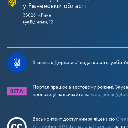
у Рівненській області
33023, м.Рівне
вул.Відінська, 12
Власність Державної податкової служби Ук
Портал працює в тестовому режимі. Заув
пропозиції надсилайте на
web_admin@tax.
Весь контент доступний за ліцензією
Crea
Attribution 4.0 International license
, якщо 