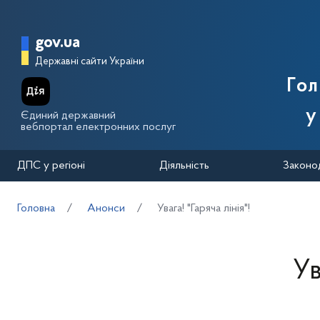
Перейти до основного вмісту
Головна сторінка Державної п
gov.ua
Державні сайти України
Го
у
Єдиний державний
вебпортал електронних послуг
ДПС у регіоні
Діяльність
Законо
Головна
Анонси
Увага! "Гаряча лінія"!
Ув