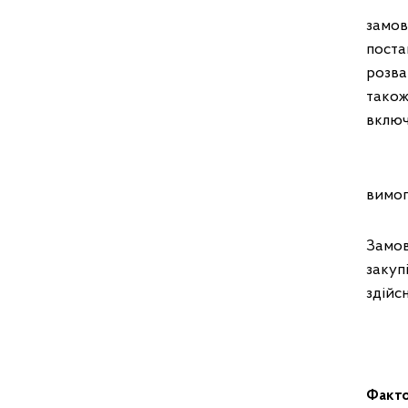
Дост
замов
поста
розва
також
включ
При п
вимог
Замов
закуп
здійс
Факто