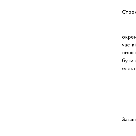
Строк
Поста
окрем
час, 
пізні
бути 
елект
Загал