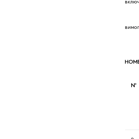
включ
При п
вимог
НОМЕ
№