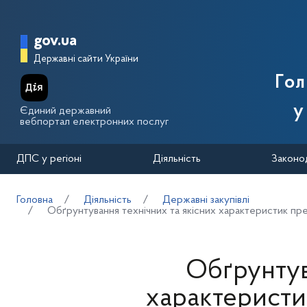
Перейти до основного вмісту
Головна сторінка Державної п
gov.ua
Державні сайти України
Го
у
Єдиний державний
вебпортал електронних послуг
ДПС у регіоні
Діяльність
Законо
Головна
Діяльність
Державні закупівлі
Обґрунтування технічних та якісних характеристик пре
Обґрунтув
характеристик