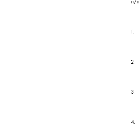
п/
1
2
3
4