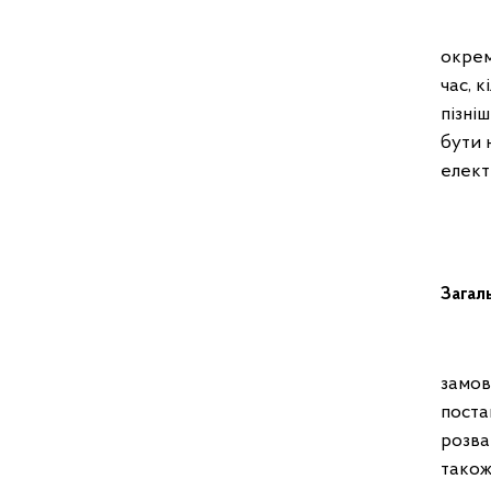
Поста
окрем
час, 
пізні
бути 
елект
Загал
Дост
замов
поста
розва
також