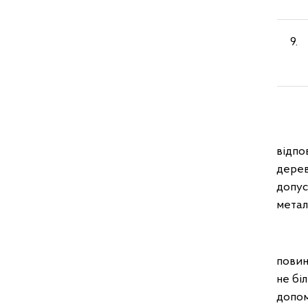
9
Пали
відпо
дерев
допус
метал
Фасов
повин
не бі
допом