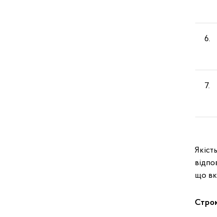
6
7
Якіст
відпо
що вк
Строк