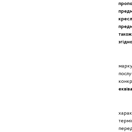
пропо
предм
кресл
пред
також
згідн
У мі
марку
послу
конкр
еквів
У мі
харак
термі
перед