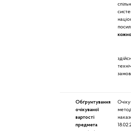
спіль
систе
націо
посил
кожно
Обґр
здійс
техні
замов
Обґрунтування
Очіку
очікуваної
метод
вартості
наказ
предмета
18.02