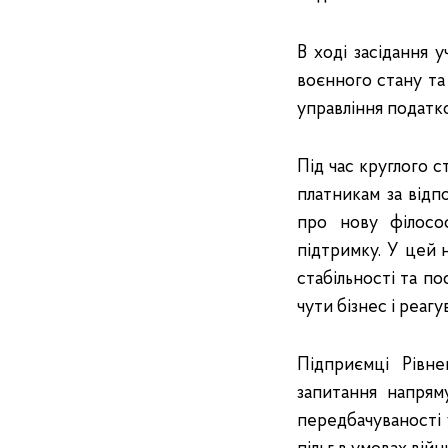
В ході засідання
воєнного стану та
управління податк
Під час круглого 
платникам за відп
про нову філософ
підтримку. У цей
стабільності та по
чути бізнес і реагу
Підприємці Рівн
запитання напрям
передбачуваності 