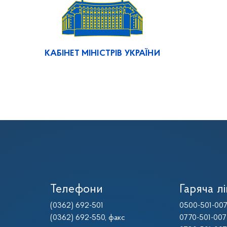
КАБІНЕТ МІНІСТРІВ УКРАЇНИ
Телефони
Гаряча лі
(0362) 692-501
0500-501-00
(0362) 692-550
, факс
0770-501-007