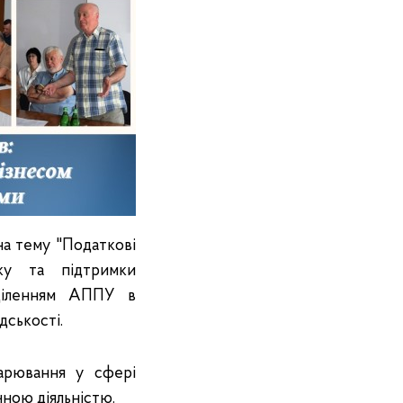
на тему "Податкові
ку та підтримки
ідділенням АППУ в
дськості.
дарювання у сфері
ною діяльністю.