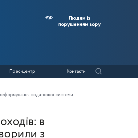
Людям із
порушенням зору
Прес-центр
Контакти
и реформування податкової системи
оходів: в
оворили з