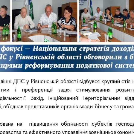
лінні ДПС у Рівненській області відбувся круглий стіл 
итми і преференції задля стимулювання розвит
діяльності". Захід, ініційований Територіальним в
і, об’єднав представників органів влади, бізнесу та грома
ована на підвищення обізнаності суб’єктів госпо
одавства та ефективного управління зовнішньоекономіч