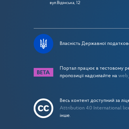
вул.Відінська, 12
Власність Державної податково
Портал працює в тестовому ре
пропозиції надсилайте на
web_
Весь контент доступний за лі
Attribution 4.0 International li
інше.