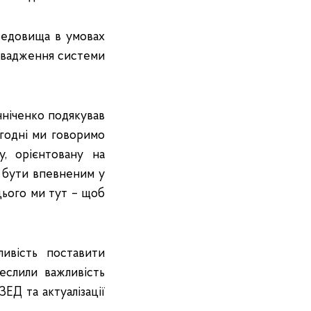
редовища в умовах
ровадження системи
нніченко подякував
огодні ми говоримо
у, орієнтовану на
 бути впевненим у
 цього ми тут – щоб
ивість поставити
еслили важливість
ЕД та актуалізації