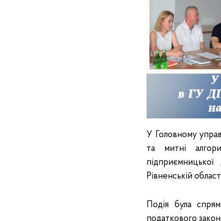
У Головному управ
та митні алгор
підприємницької 
Рівненській област
Подія була спрям
податкового закон