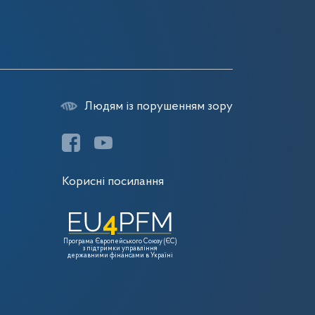
7
Людям із порушенням зору
Корисні посилання
Програма Європейського Союзу (ЄС)
з підтримки управління
державними фінансами в Україні