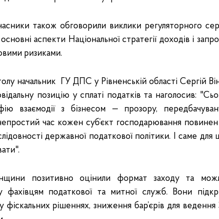
 учасники також обговорили виклики регуляторного се
 основні аспекти Національної стратегії доходів і зап
овими ризиками.
столу начальник ГУ ДПС у Рівненській області Сергій Ві
овідальну позицію у сплаті податків та наголосив: "Сь
ію взаємодії з бізнесом — прозору, передбачуван
 непростий час кожен суб’єкт господарювання повинен
слідовності державної податкової політики. І саме для
вати".
енщини позитивно оцінили формат заходу та можл
у фахівцям податкової та митної служб. Вони підкр
у фіскальних рішеннях, зниження бар’єрів для ведення З