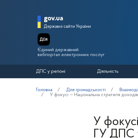
Перейти до основного вмісту
Головна сторінка Держа
gov.ua
Державні сайти України
Єдиний державний
вебпортал електронних послуг
ДПС у регіоні
Діяльність
Головна
Для громадськості
Взаємоді
У фокусі — Національна стратегія доході
У фокусі
ГУ ДПС у