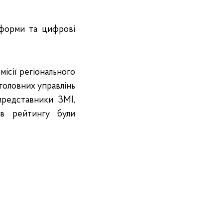
еформи та цифрові
ісії регіонального
 головних управлінь
 представники ЗМІ,
ів рейтингу були