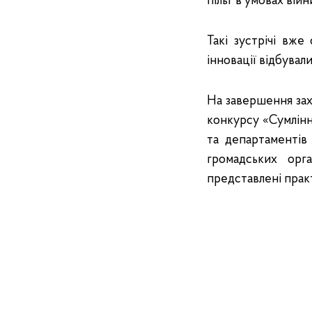
пільг в умовах війн
Такі зустрічі вж
інновації відбувал
На завершення зах
конкурсу «Сумлінні
та департаментів 
громадських орг
представлені практ