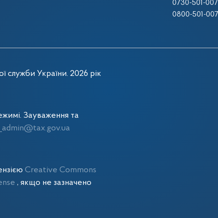
0730-501-007
0800-501-00
ї служби України. 2026 рік
жимі. Зауваження та
admin@tax.gov.ua
цензією
Creative Commons
cense
, якщо не зазначено