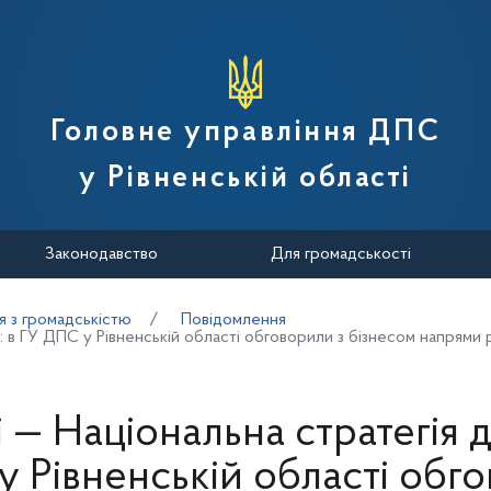
вної податкової служби України
Головне управління ДПС
у Рівненській області
Законодавство
Для громадськості
я з громадськістю
Повідомлення
в: в ГУ ДПС у Рівненській області обговорили з бізнесом напрям
 — Національна стратегія д
 Рівненській області обг