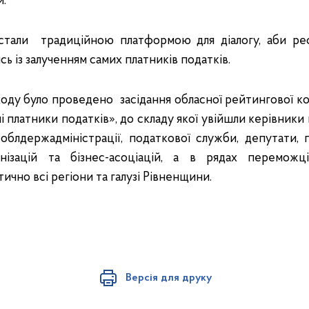
и.
е стали традиційною платформою для діалогу, аби р
ись із залученням самих платників податків.
оду було проведено засідання обласної рейтингової ком
 платники податків», до складу якої увійшли керівники
облдержадміністрації, податкової служби, депутати,
анізацій та бізнес-асоціацій, а в рядах переможц
ично всі регіони та галузі Рівненщини.
Версія для друку