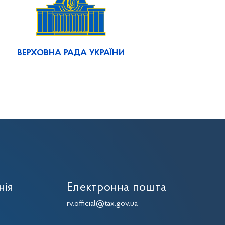
ВЕРХОВНА РАДА УКРАЇНИ
нія
Електронна пошта
7
rv.official@tax.gov.ua