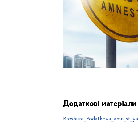
П
одаткова амністія - це унікаль
оподаткування
Додаткові матеріали
Broshura_Podatkova_amn_st_ya