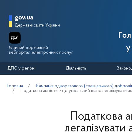
Перейти до основного вмісту
Головна сторінка Державної п
gov.ua
Державні сайти України
Го
у
Єдиний державний
вебпортал електронних послуг
ДПС у регіоні
Діяльність
Законо
Головна
Кампанія одноразового (спеціального) добровіл
Податкова амністія - це унікальний шанс легалізувати ак
Податкова ам
легалізувати 