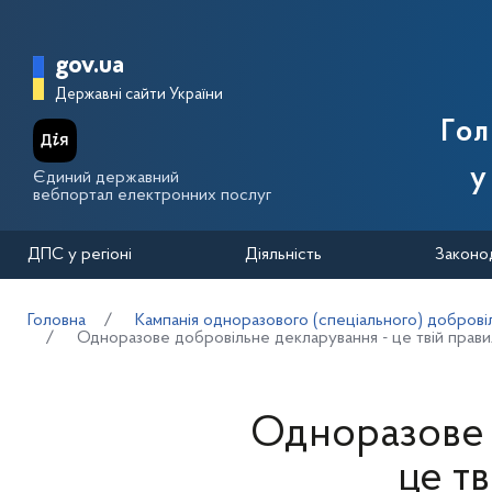
Перейти до основного вмісту
Головна сторінка Державної п
gov.ua
Державні сайти України
Го
у
Єдиний державний
вебпортал електронних послуг
ДПС у регіоні
Діяльність
Законо
Головна
Кампанія одноразового (спеціального) добровіл
Одноразове добровільне декларування - це твій прави
Одноразове 
це т