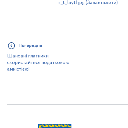
s_t_layt1.jpg (Завантажити)
Попередня
Шановні платники,
скористайтеся податковою
амністією!