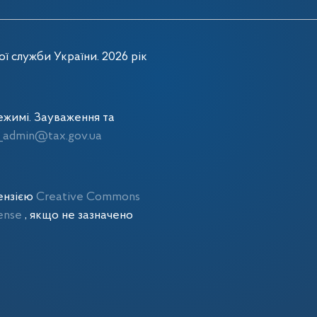
ї служби України. 2026 рік
жимі. Зауваження та
admin@tax.gov.ua
цензією
Creative Commons
cense
, якщо не зазначено