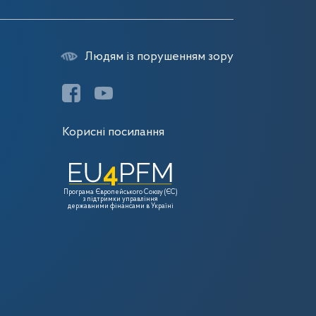
Людям із порушенням зору
Корисні посилання
Програма Європейського Союзу (ЄС)
з підтримки управління
державними фінансами в Україні