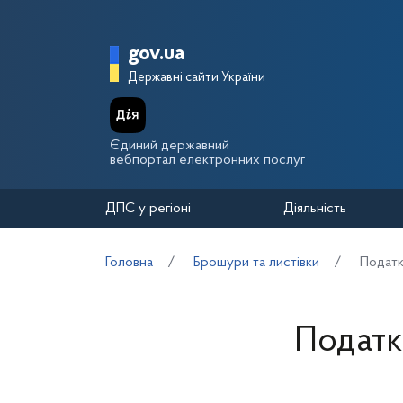
Перейти до основного вмісту
Головна сторінка Держа
gov.ua
Державні сайти України
Єдиний державний
вебпортал електронних послуг
ДПС у регіоні
Діяльність
Головна
Брошури та листівки
Податк
Податк