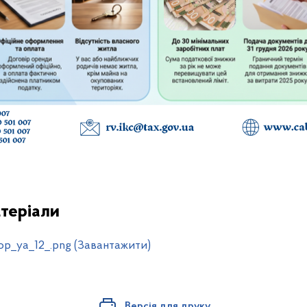
теріали
op_ya_12_.png (Завантажити)
Версія для друку