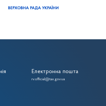
ВЕРХОВНА РАДА УКРАЇНИ
нія
Електронна пошта
7
rv.official@tax.gov.ua
7