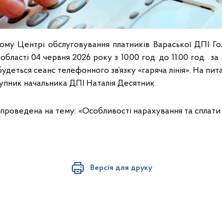
у Центрі обслуговування платників Вараської ДПІ Го
області 04 червня 2026 року з 10.00 год. до 11.00 год. 
дбудеться сеанс телефонного зв’язку «гаряча лінія». На пи
упник начальника ДПІ Наталія Десятник.
е проведена на тему: «Особливості нарахування та сплат
Версія для друку