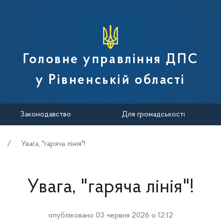
вної податкової служби України
Головне управління ДПС
у Рівненській області
Законодавство
Для громадськості
Увага, "гаряча лінія"!
Увага, "гаряча лінія"!
опубліковано 03 червня 2026 о 12:12