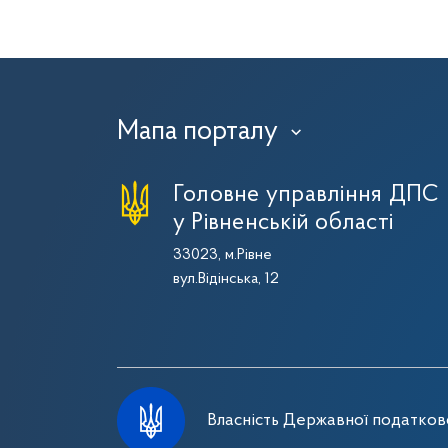
Мапа порталу
›
Головне управління ДПС
у Рівненській області
33023, м.Рівне
вул.Відінська, 12
Власність Державної податково