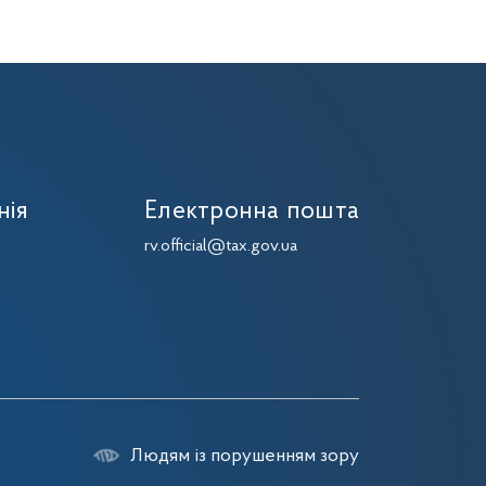
нія
Електронна пошта
7
rv.official@tax.gov.ua
7
Людям із порушенням зору