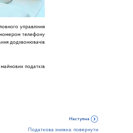
ловного управління
за номером телефону
тання додзвонювачів
и майнових податків
Наступна
Податкова знижка: повернути