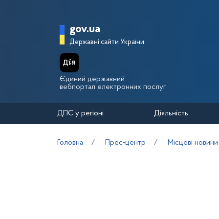
Перейти до основного вмісту
Головна сторінка Держа
gov.ua
Державні сайти України
Єдиний державний
вебпортал електронних послуг
ДПС у регіоні
Діяльність
Головна
Прес-центр
Місцеві новини