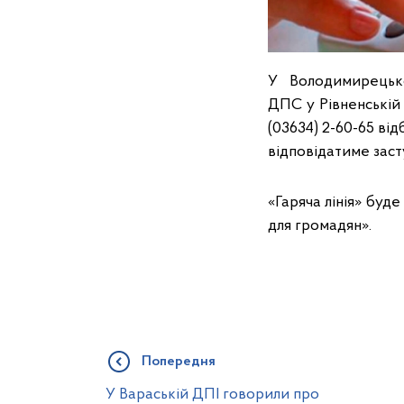
У Володимирецьком
ДПС у Рівненській 
(03634) 2-60-65 ві
відповідатиме заст
«Гаряча лінія» буд
для громадян».
Попередня
У Вараській ДПІ говорили про