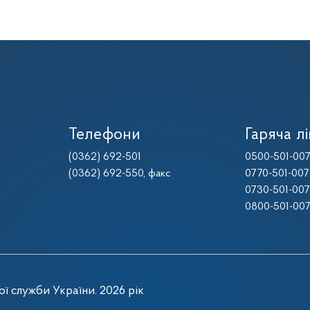
Телефони
Гаряча лі
(0362) 692-501
0500-501-00
(0362) 692-550
, факс
0770-501-007
0730-501-007
0800-501-00
ї служби України. 2026 рік