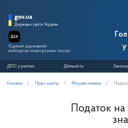
Перейти до основного вмісту
Головна сторінка Державної п
gov.ua
Державні сайти України
Го
у
Єдиний державний
вебпортал електронних послуг
ДПС у регіоні
Діяльність
Законо
Головна
Прес-центр
Місцеві новини
Подато
Податок на
зн