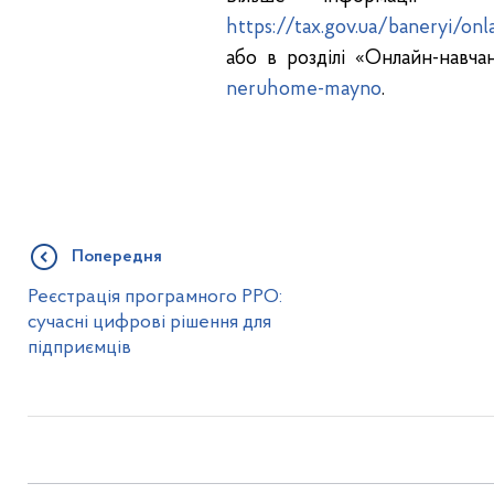
https://tax.gov.ua/baneryi/o
або в розділі «Онлайн-навча
neruhome-mayno
.
Попередня
Реєстрація програмного РРО:
сучасні цифрові рішення для
підприємців