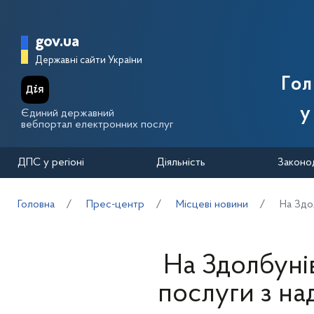
Перейти до основного вмісту
Головна сторінка Державної п
gov.ua
Державні сайти України
Го
у
Єдиний державний
вебпортал електронних послуг
ДПС у регіоні
Діяльність
Законо
Головна
Прес-центр
Місцеві новини
На Здо
На Здолбуні
послуги з на