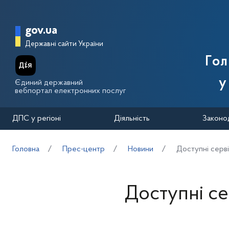
Перейти до основного вмісту
Головна сторінка Державної п
gov.ua
Державні сайти України
Го
у
Єдиний державний
вебпортал електронних послуг
ДПС у регіоні
Діяльність
Законо
Головна
Прес-центр
Новини
Доступні серві
Доступні се