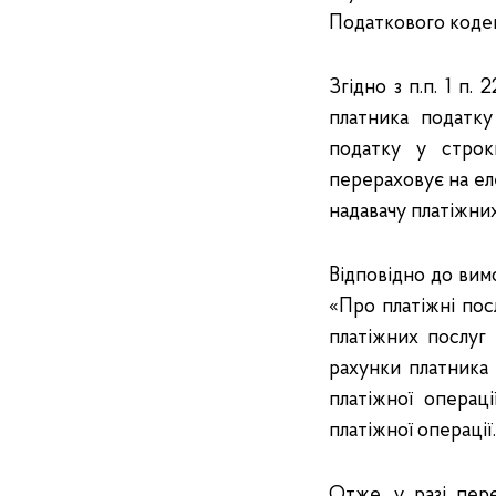
Податкового кодекс
Згідно з п.п. 1 п
платника податку
податку у строки
перераховує на ел
надавачу платіжних
Відповідно до вимо
«Про платіжні пос
платіжних послуг
рахунки платника 
платіжної операц
платіжної операції.
Отже, у разі пер