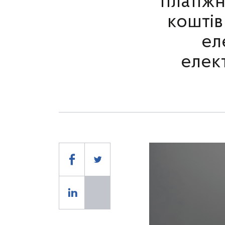
платіжн
коштів
ел
елек