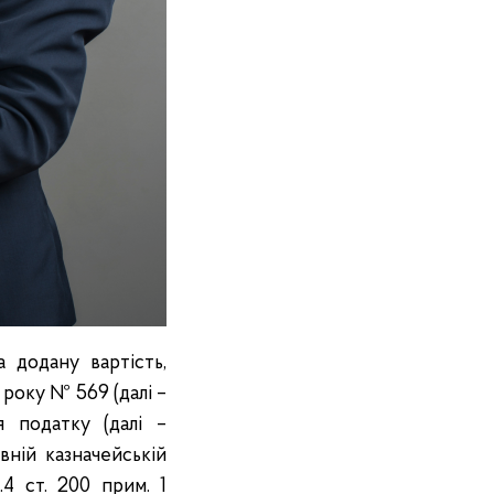
 додану вартість,
року № 569 (далі –
 податку (далі –
ній казначейській
4 ст. 200 прим. 1