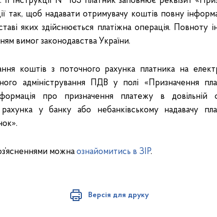
зд. ІІ Інструкції № 163 платник заповнює реквізит «Пр
ції так, щоб надавати отримувачу коштів повну інформ
ставі яких здійснюється платіжна операція. Повноту і
нням вимог законодавства України.
ання коштів з поточного рахунка платника на елек
ного адміністрування ПДВ у полі «Призначення пл
інформація про призначення платежу в довільній ф
 рахунка у банку або небанківському надавачу пла
нок».
оз’ясненнями можна
ознайомитись в ЗІР
.
Версія для друку