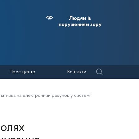
Людям із
порушенням зору
Прес-центр
Контакти
 платника на електронний рахунок у системі
полях