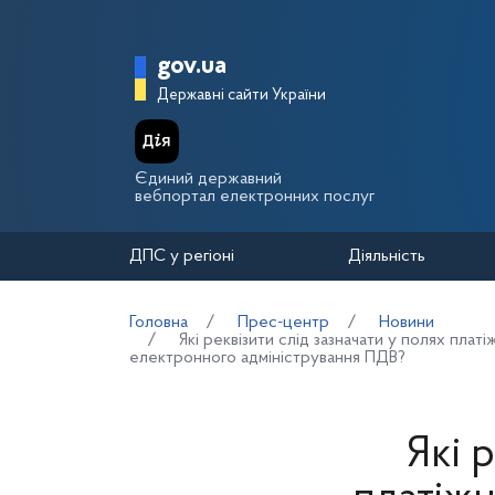
Перейти до основного вмісту
Головна сторінка Держа
gov.ua
Державні сайти України
Єдиний державний
вебпортал електронних послуг
ДПС у регіоні
Діяльність
Головна
Прес-центр
Новини
Які реквізити слід зазначати у полях плат
електронного адміністрування ПДВ?
Які 