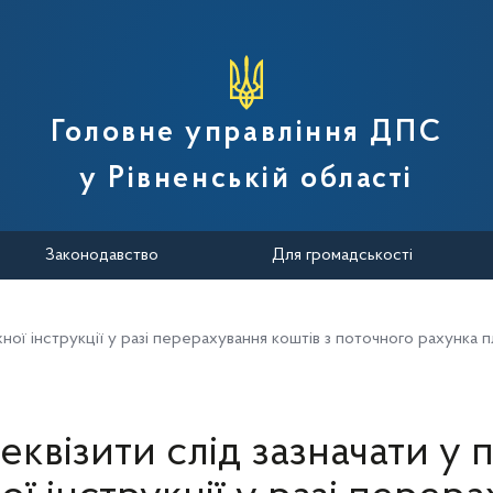
вної податкової служби України
Головне управління ДПС
у Рівненській області
Законодавство
Для громадськості
іжної інструкції у разі перерахування коштів з поточного рахунка
реквізити слід зазначати у 