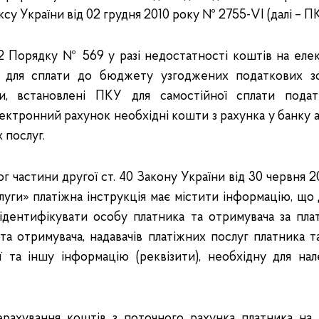
у України від 02 грудня 2010 року № 2755-VI (далі – ПК
. 22 Порядку № 569 у разі недостатності коштів на ел
 для сплати до бюджету узгоджених податкових зо
, встановлені ПКУ для самостійної сплати податк
ектронний рахунок необхідні кошти з рахунка у банку 
 послуг.
г частини другої ст. 40 Закону України від 30 червня 
луги» платіжна інструкція має містити інформацію, що 
 ідентифікувати особу платника та отримувача за пла
та отримувача, надавачів платіжних послуг платника т
ії та іншу інформацію (реквізити), необхідну для на
ерахування коштів з поточного рахунка платника на