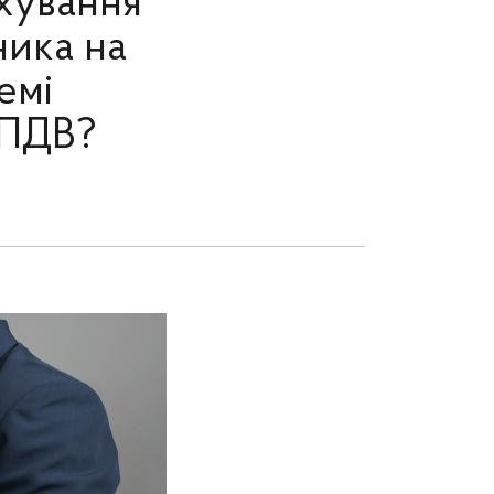
ахування
ника на
емі
 ПДВ?