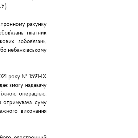
У).
ектронному рахунку
бов’язань платник
ових зобов’язань,
або небанківському
2021 року № 1591-IX
дає змогу надавачу
тіжною операцією,
а отримувача, суму
лежного виконання
 його електронний