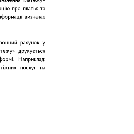
изначення платежу»
ацію про платіж та
нформації визначає
тронний рахунок у
атежу» друкується
ормі. Наприклад:
тіжних послуг на