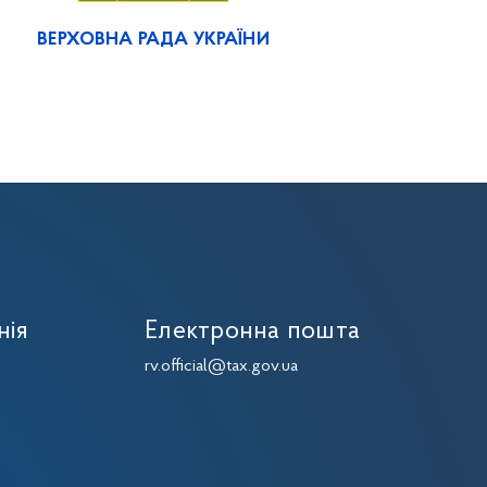
ВЕРХОВНА РАДА УКРАЇНИ
нія
Електронна пошта
7
rv.official@tax.gov.ua
7