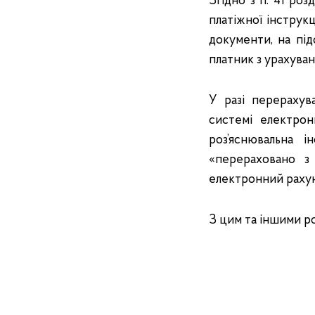
Згідно з п. 41 ро
платіжної інструк
документи, на під
платник з урахува
У разі перерахув
системі електрон
роз’яснювальна 
«перераховано з
електронний раху
З цим та іншими р