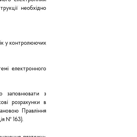
трукції необхідно
лік у контролюючих
темі електронного
но заповнювати з
кові розрахунки в
тановою Правління
ія № 163).