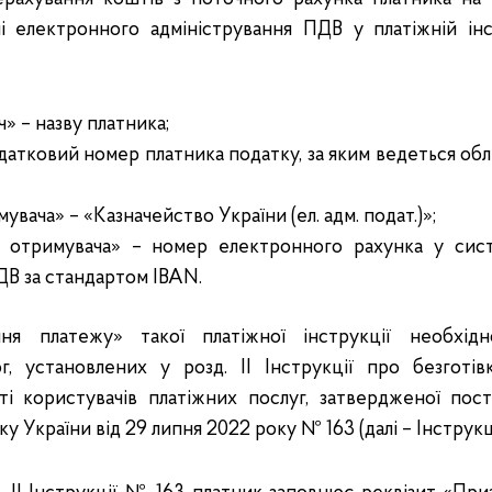
і електронного адміністрування ПДВ у платіжній інс
ч» – назву платника;
податковий номер платника податку, за яким ведеться об
мувача» – «Казначейство України (ел. адм. подат.)»;
к отримувача» – номер електронного рахунка у сис
ДВ за стандартом IBAN.
ня платежу» такої платіжної інструкції необхід
г, установлених у розд. II Інструкції про безготів
юті користувачів платіжних послуг, затвердженої пос
у України від 29 липня 2022 року № 163 (далі – Інструкц