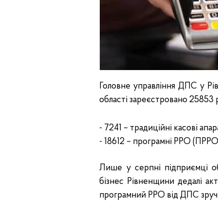
Головне управління ДПС у Рів
області зареєстровано 25853 
- 7241 – традиційні касові апар
- 18612 – програмні РРО (ПРРО
Лише у серпні підприємці о
бізнес Рівненщини дедалі а
програмний РРО від ДПС зручн