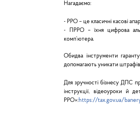
Нагадаємо:
- РРО – це класичні касові апа
- ПРРО – їхня цифрова аль
комп’ютера.
Обидва інструменти гаранту
допомагають уникати штрафів
Для зручності бізнесу ДПС 
інструкції, відеоуроки й д
РРО»:
https://tax.gov.ua/baner