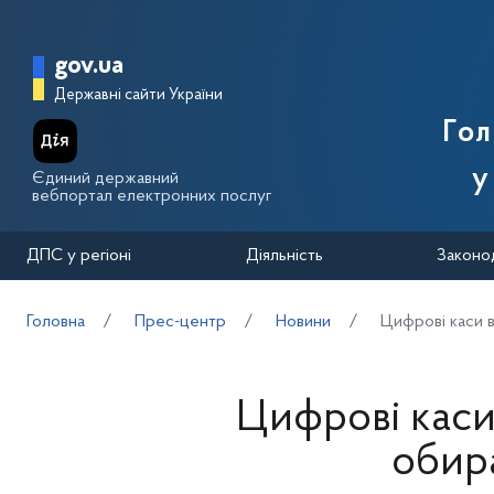
Перейти до основного вмісту
Головна сторінка Державної п
gov.ua
Державні сайти України
Го
у
Єдиний державний
вебпортал електронних послуг
ДПС у регіоні
Діяльність
Законо
Головна
Прес-центр
Новини
Цифрові каси в
Цифрові каси 
обир