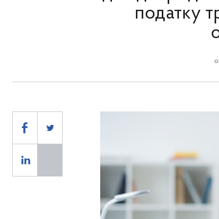
податку т
о