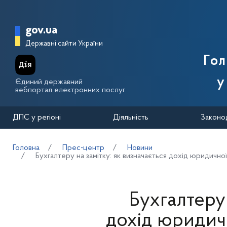
Перейти до основного вмісту
Головна сторінка Державної п
gov.ua
Державні сайти України
Го
у
Єдиний державний
вебпортал електронних послуг
ДПС у регіоні
Діяльність
Законо
Головна
Прес-центр
Новини
Бухгалтеру на замітку: як визначається дохід юридичн
Бухгалтеру 
дохід юридич