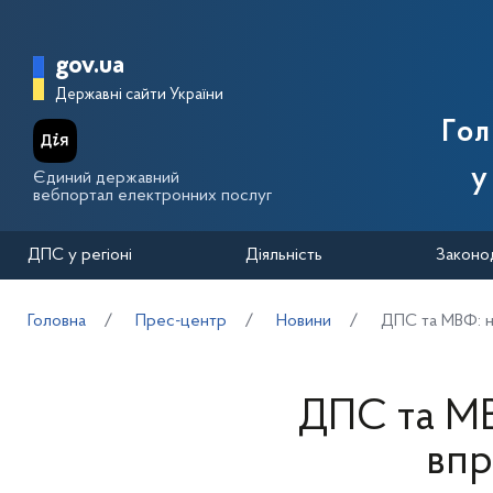
Перейти до основного вмісту
Головна сторінка Державної п
gov.ua
Державні сайти України
Го
у
Єдиний державний
вебпортал електронних послуг
ДПС у регіоні
Діяльність
Законо
Головна
Прес-центр
Новини
ДПС та МВФ: н
ДПС та МВ
впр