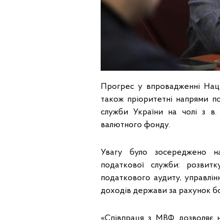
Прогрес у впровадженні Наці
також пріоритетні напрями п
служби України на чолі з 
валютного фонду.
Увагу було зосереджено н
податкової служби: розвитк
податкового аудиту, управлін
доходів держави за рахунок б
«Співпраця з МВФ дозволяє н