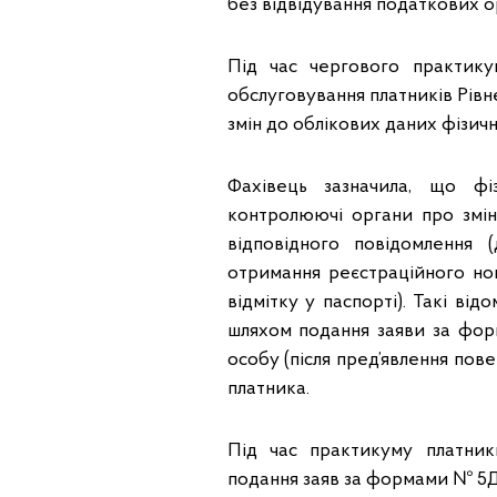
без відвідування податкових ор
Під час чергового практику
обслуговування платників Рівн
змін до облікових даних фізичн
Фахівець зазначила, що фі
контролюючі органи про змін
відповідного повідомлення (
отримання реєстраційного но
відмітку у паспорті). Такі ві
шляхом подання заяви за фо
особу (після пред’явлення пов
платника.
Під час практикуму платни
подання заяв за формами № 5Д