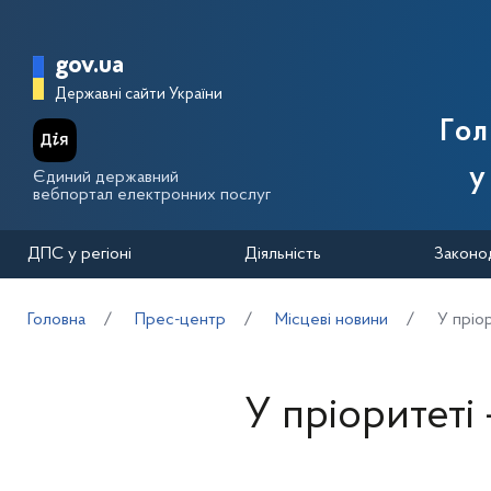
Перейти до основного вмісту
Головна сторінка Державної п
gov.ua
Державні сайти України
Го
у
Єдиний державний
вебпортал електронних послуг
ДПС у регіоні
Діяльність
Законо
Головна
Прес-центр
Місцеві новини
У пріор
У пріоритеті