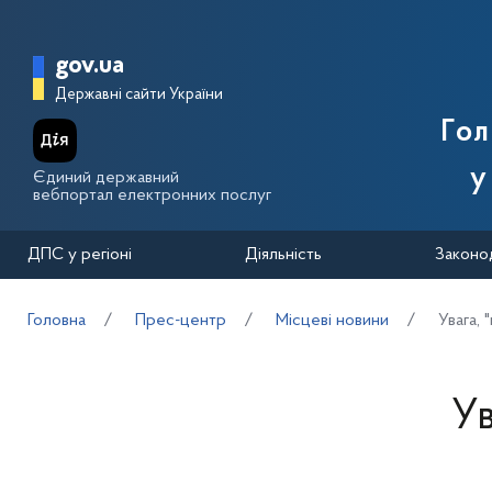
Перейти до основного вмісту
Головна сторінка Державної п
gov.ua
Державні сайти України
Го
у
Єдиний державний
вебпортал електронних послуг
ДПС у регіоні
Діяльність
Законо
Головна
Прес-центр
Місцеві новини
Увага, "
Ув