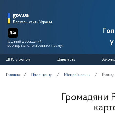
Перейти до основного вмісту
Головна сторінка Державної п
gov.ua
Державні сайти України
Го
у
Єдиний державний
вебпортал електронних послуг
ДПС у регіоні
Діяльність
Законо
Головна
Прес-центр
Місцеві новини
Громад
Громадяни 
карт