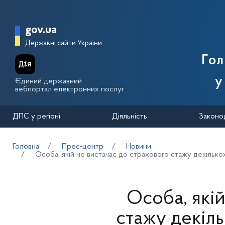
Перейти до основного вмісту
Головна сторінка Державної п
gov.ua
Державні сайти України
Го
у
Єдиний державний
вебпортал електронних послуг
ДПС у регіоні
Діяльність
Законо
Головна
Прес-центр
Новини
Особа, якій не вистачає до страхового стажу декілько
Особа, якій
стажу декіль