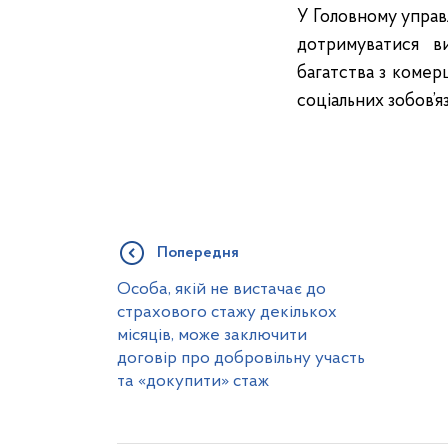
У Головному управл
дотримуватися в
багатства з коме
соціальних зобов’я
Попередня
Особа, якій не вистачає до
страхового стажу декількох
місяців, може заключити
договір про добровільну участь
та «докупити» стаж