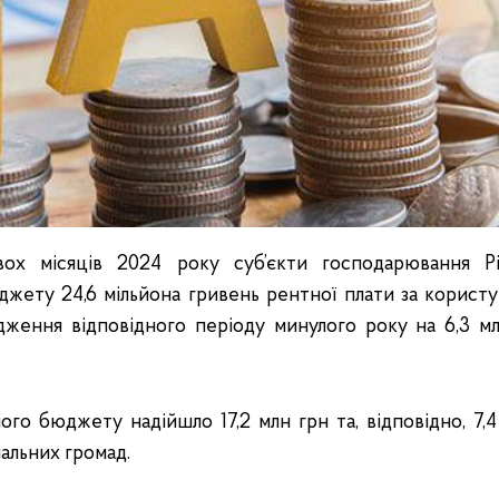
ох місяців 2024 року суб’єкти господарювання Рі
жету 24,6 мільйона гривень рентної плати за корист
ження відповідного періоду минулого року на 6,3 млн
ого бюджету надійшло 17,2 млн грн та, відповідно, 7,
альних громад.