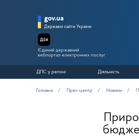
Перейти до основного вмісту
Головна сторінка Держа
gov.ua
Державні сайти України
Єдиний державний
вебпортал електронних послуг
ДПС у регіоні
Діяльність
Головна
Прес-центр
Новини
П
Природ
бюджет