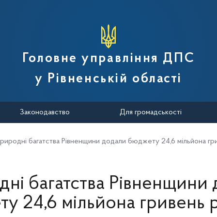
вної податкової служби України
Головне управління ДПС
у Рівненській області
Законодавство
Для громадськості
риродні багатства Рівненщини додали бюджету 24,6 мільйона гр
ні багатства Рівненщини
у 24,6 мільйона гривень 