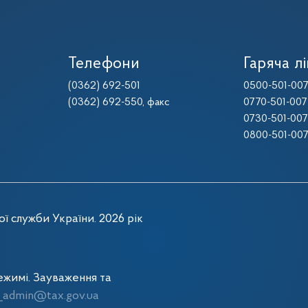
Телефони
Гаряча лі
(0362) 692-501
0500-501-00
(0362) 692-550
, факс
0770-501-007
0730-501-007
0800-501-00
ї служби України. 2026 рік
жимі. Зауваження та
admin@tax.gov.ua