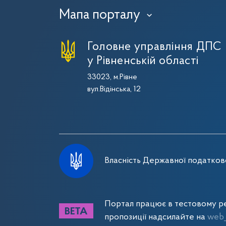
Мапа порталу
›
Головне управління ДПС
у Рівненській області
33023, м.Рівне
вул.Відінська, 12
Власність Державної податково
Портал працює в тестовому ре
пропозиції надсилайте на
web_