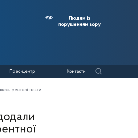
Людям із
порушенням зору
Прес-центр
Контакти
ивень рентної плати
 додали
рентної