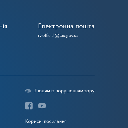
нія
Електронна пошта
7
rv.official@tax.gov.ua
7
Людям із порушенням зору
Корисні посилання