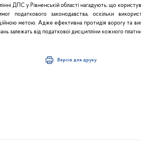
інні ДПС у Рівненській області нагадують, що користува
имог податкового законодавства, оскільки викорис
рційною метою. Адже ефективна протидія ворогу та в
зань залежать від податкової дисципліни кожного платни
Версія для друку