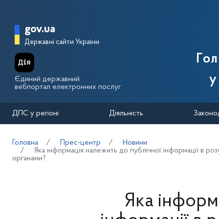
Перейти до основного вмісту
Головна сторінка Державної п
gov.ua
Державні сайти України
Го
у
Єдиний державний
вебпортал електронних послуг
ДПС у регіоні
Діяльність
Законо
Головна
Прес-центр
Новини
Яка інформація належить до публічної інформації в р
органами?
Яка інформ