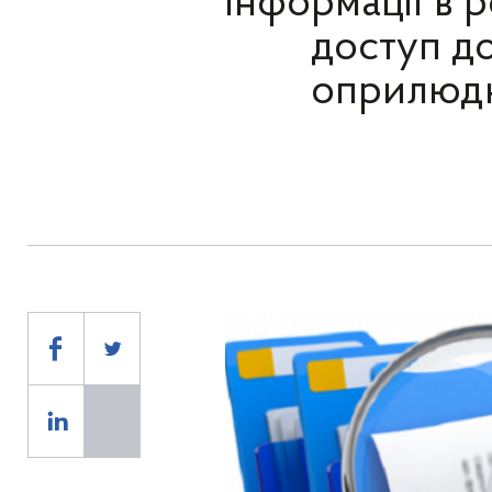
інформації в 
доступ до
оприлюд