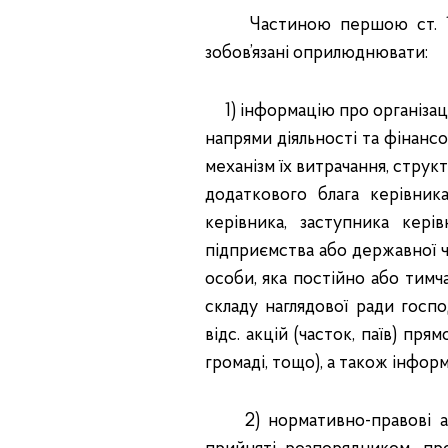
Частиною першою ст. 15 З
зобов’язані оприлюднювати:
1) інформацію про організацій
напрями діяльності та фінанс
механізм їх витрачання, струк
додаткового блага керівник
керівника, заступника кері
підприємства або державної ч
особи, яка постійно або тимч
складу наглядової ради госпо
відс. акцій (часток, паїв) п
громаді, тощо), а також інформ
2) нормативно-правові акти,